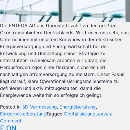
Die ENTEGA AG aus Darmstadt zählt zu den größten
Ökostromanbietern Deutschlands. Wir freuen uns sehr, das
Unternehmen mit unserem Knowhow in der elektrischen
Energieversorgung und Energiewirtschaft bei der
Entwicklung und Umsetzung seiner Strategie zu
unterstützen. Gemeinsam arbeiten wir daran, die
Herausforderungen einer flexiblen, sicheren und
nachhaltigen Stromversorgung zu meistern. Unser Fokus
liegt darauf, klare Operationalisierungsmeilensteine zu
definieren und aktiv mitzugestalten, damit die
Energiewende weiterhin so erfolgreich gelingt.
Posted in
3D-Vermessung
,
Energieberatung
,
Fördermittelberatung
Tagged
Digitalisierung
Leave a
on
Comment
E.ON
ENTEGA