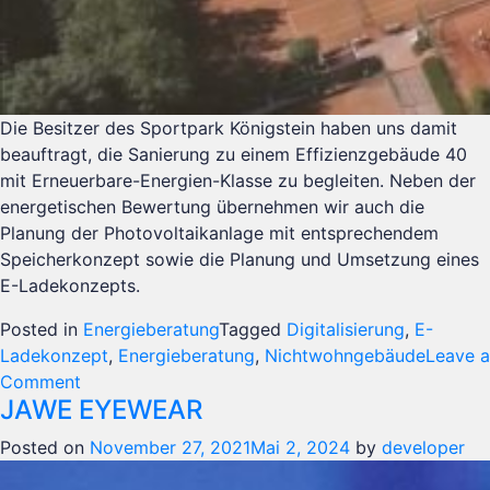
Die Besitzer des Sportpark Königstein haben uns damit
beauftragt, die Sanierung zu einem Effizienzgebäude 40
mit Erneuerbare-Energien-Klasse zu begleiten. Neben der
energetischen Bewertung übernehmen wir auch die
Planung der Photovoltaikanlage mit entsprechendem
Speicherkonzept sowie die Planung und Umsetzung eines
E-Ladekonzepts.
Posted in
Energieberatung
Tagged
Digitalisierung
,
E-
Ladekonzept
,
Energieberatung
,
Nichtwohngebäude
Leave a
on
Comment
JAWE EYEWEAR
Sportpark
Königstein
Posted on
November 27, 2021
Mai 2, 2024
by
developer