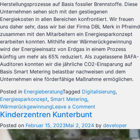
Herstellungsprozesse auf Basis fossiler Brennstoffe. Diese
Unternehmen sehen sich mit den gestiegenen
Energiekosten in allen Bereichen konfrontiert. Wir freuen
uns daher sehr, dass wir bei der Firma DBL Merk in Pfreimd
zusammen mit den Mitarbeitern ein Energiesparkonzept
erarbeiten konnten. Mithilfe einer Wärmerückgewinnung
wird der Energieeinsatz von Erdgas in einem Prozess
künftig um mehr als 65% reduziert. Als zugelassene BAFA-
Auditoren konnten wir die jährliche CO2-Einsparung auf
Basis Smart Metering belastbar nachweisen und dem
Unternehmen eine förderfähige Maßnahme ermöglichen.
Posted in
Energieberatung
Tagged
Digitalisierung
,
Energiesparkonzept
,
Smart Metering
,
on
Wärmerückgewinnung
Leave a Comment
Kinderzentren Kunterbunt
Energiesparkonzep
DBL
Posted on
Februar 15, 2023
Mai 2, 2024
by
developer
Merk