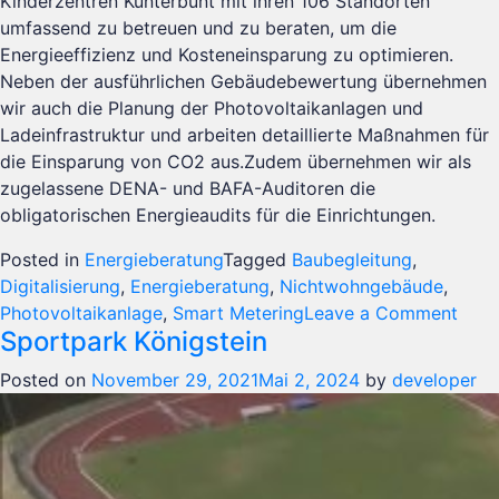
Kinderzentren Kunterbunt mit ihren 106 Standorten
umfassend zu betreuen und zu beraten, um die
Energieeffizienz und Kosteneinsparung zu optimieren.
Neben der ausführlichen Gebäudebewertung übernehmen
wir auch die Planung der Photovoltaikanlagen und
Ladeinfrastruktur und arbeiten detaillierte Maßnahmen für
die Einsparung von CO2 aus.Zudem übernehmen wir als
zugelassene DENA- und BAFA-Auditoren die
obligatorischen Energieaudits für die Einrichtungen.
Posted in
Energieberatung
Tagged
Baubegleitung
,
Digitalisierung
,
Energieberatung
,
Nichtwohngebäude
,
on
Photovoltaikanlage
,
Smart Metering
Leave a Comment
Sportpark Königstein
Kind
Kunt
Posted on
November 29, 2021
Mai 2, 2024
by
developer