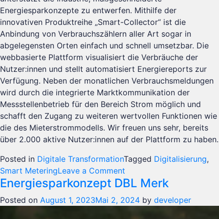
Energiesparkonzepte zu entwerfen. Mithilfe der
innovativen Produktreihe „Smart-Collector“ ist die
Anbindung von Verbrauchszählern aller Art sogar in
abgelegensten Orten einfach und schnell umsetzbar. Die
webbasierte Plattform visualisiert die Verbräuche der
Nutzer:innen und stellt automatisiert Energiereports zur
Verfügung. Neben der monatlichen Verbrauchsmeldungen
wird durch die integrierte Marktkommunikation der
Messstellenbetrieb für den Bereich Strom möglich und
schafft den Zugang zu weiteren wertvollen Funktionen wie
die des Mieterstrommodells. Wir freuen uns sehr, bereits
über 2.000 aktive Nutzer:innen auf der Plattform zu haben.
Posted in
Digitale Transformation
Tagged
Digitalisierung
,
on
Smart Metering
Leave a Comment
Energiesparkonzept DBL Merk
Smart
Metering
Posted on
August 1, 2023
Mai 2, 2024
by
developer
MKM