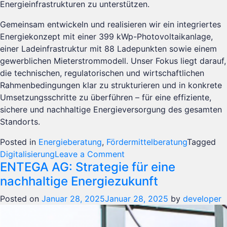
Energieinfrastrukturen zu unterstützen.
Gemeinsam entwickeln und realisieren wir ein integriertes
Energiekonzept mit einer 399 kWp-Photovoltaikanlage,
einer Ladeinfrastruktur mit 88 Ladepunkten sowie einem
gewerblichen Mieterstrommodell. Unser Fokus liegt darauf,
die technischen, regulatorischen und wirtschaftlichen
Rahmenbedingungen klar zu strukturieren und in konkrete
Umsetzungsschritte zu überführen – für eine effiziente,
sichere und nachhaltige Energieversorgung des gesamten
Standorts.
Posted in
Energieberatung
,
Fördermittelberatung
Tagged
on
Digitalisierung
Leave a Comment
ENTEGA AG: Strategie für eine
Monzapark
Langen
nachhaltige Energiezukunft
Posted on
Januar 28, 2025
Januar 28, 2025
by
developer