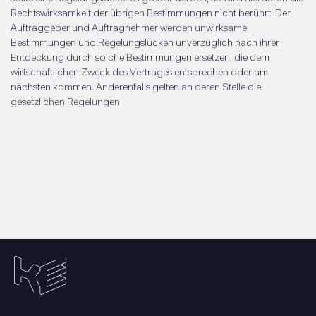
Rechtswirksamkeit der übrigen Bestimmungen nicht berührt. Der
Auftraggeber und Auftragnehmer werden unwirksame
Bestimmungen und Regelungslücken unverzüglich nach ihrer
Entdeckung durch solche Bestimmungen ersetzen, die dem
wirtschaftlichen Zweck des Vertrages entsprechen oder am
nächsten kommen. Anderenfalls gelten an deren Stelle die
gesetzlichen Regelungen