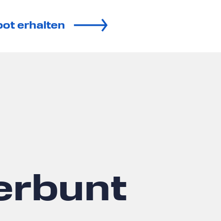
ot erhalten
erbunt