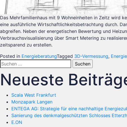
Das Mehrfamilienhaus mit 9 Wohneinheiten in Zeitz wird ke
eine ausführliche Wirtschaftlichkeitsbetrachtung durch. Da
abgreifen. Neben der energetischen Bewertung und Heizun
Verbrauchsvisualisierung über Smart Metering zu realisiere
zeitsparend zu erstellen.
Posted in
Energieberatung
Tagged
3D-Vermessung
,
Energi
Suchen
nach:
Neueste Beiträg
Scala West Frankfurt
Monzapark Langen
ENTEGA AG: Strategie für eine nachhaltige Energiezu
Sanierung des denkmalgeschützten Schlosses Etterz
E.ON