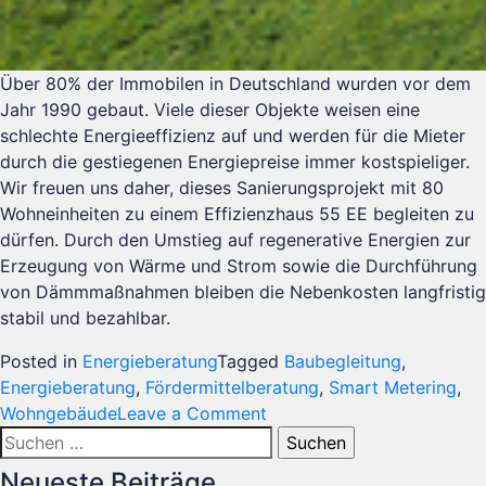
Über 80% der Immobilen in Deutschland wurden vor dem
Jahr 1990 gebaut. Viele dieser Objekte weisen eine
schlechte Energieeffizienz auf und werden für die Mieter
durch die gestiegenen Energiepreise immer kostspieliger.
Wir freuen uns daher, dieses Sanierungsprojekt mit 80
Wohneinheiten zu einem Effizienzhaus 55 EE begleiten zu
dürfen. Durch den Umstieg auf regenerative Energien zur
Erzeugung von Wärme und Strom sowie die Durchführung
von Dämmmaßnahmen bleiben die Nebenkosten langfristig
stabil und bezahlbar.
Posted in
Energieberatung
Tagged
Baubegleitung
,
Energieberatung
,
Fördermittelberatung
,
Smart Metering
,
on
Wohngebäude
Leave a Comment
Suchen
Sanierung
nach:
80
Neueste Beiträge