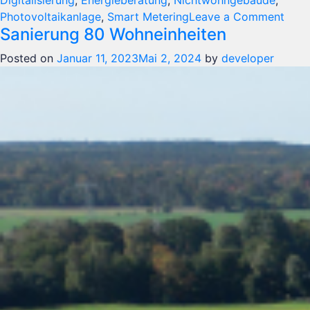
Digitalisierung
,
Energieberatung
,
Nichtwohngebäude
,
on
Photovoltaikanlage
,
Smart Metering
Leave a Comment
Sanierung 80 Wohneinheiten
Kind
Kunt
Posted on
Januar 11, 2023
Mai 2, 2024
by
developer