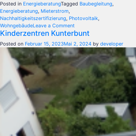
Posted in
Energieberatung
Tagged
Baubegleitung
,
Energieberatung
,
Mieterstrom
,
Nachhaltigkeitszertifizierung
,
Photovoltaik
,
on
Wohngebäude
Leave a Comment
Kinderzentren Kunterbunt
Neubau
25
Posted on
Februar 15, 2023
Mai 2, 2024
by
developer
Wohneinheiten